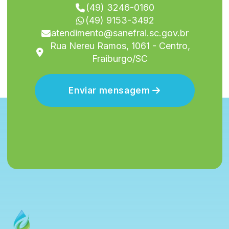
(49) 3246-0160
(49) 9153-3492
atendimento@sanefrai.sc.gov.br
Rua Nereu Ramos, 1061 - Centro,
Fraiburgo/SC
Enviar mensagem