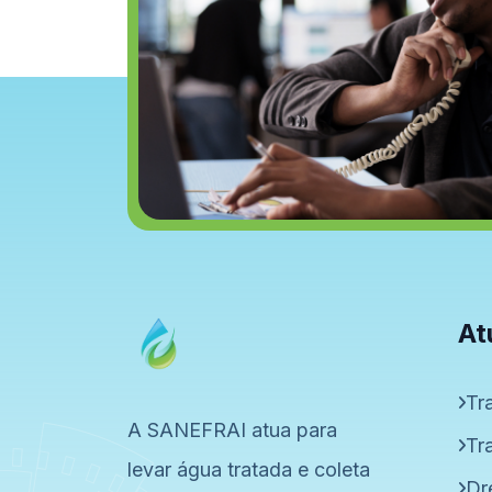
At
Tr
A SANEFRAI atua para
Tr
levar água tratada e coleta
Dr