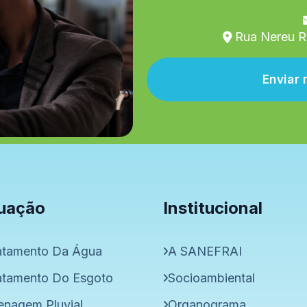
Rua Nereu R
Envia
uação
Institucional
atamento Da Água
A SANEFRAI
atamento Do Esgoto
Socioambiental
enagem Pluvial
Organograma