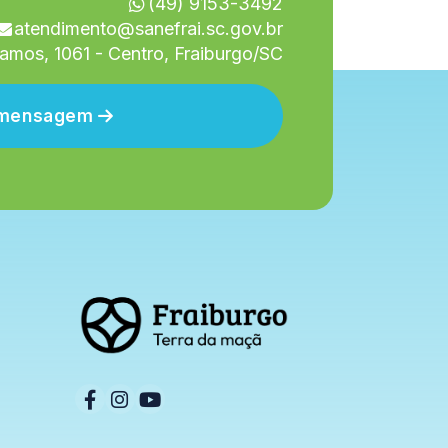
(49) 9153-3492
atendimento@sanefrai.sc.gov.br
amos, 1061 - Centro, Fraiburgo/SC
r mensagem