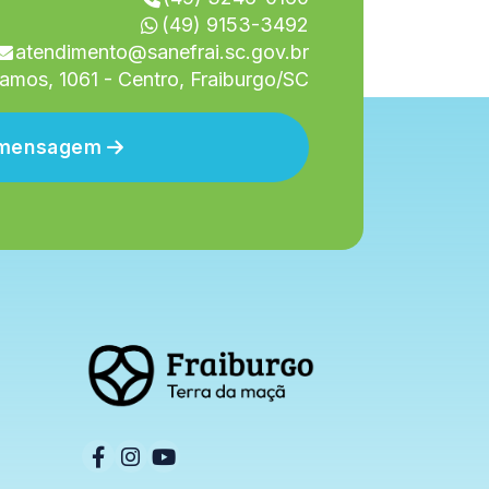
(49) 9153-3492
atendimento@sanefrai.sc.gov.br
amos, 1061 - Centro, Fraiburgo/SC
r mensagem