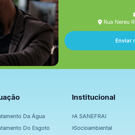
Rua Nereu R
Envia
uação
Institucional
atamento Da Água
A SANEFRAI
atamento Do Esgoto
Socioambiental