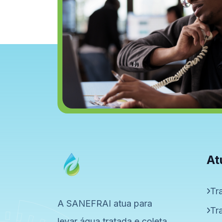
At
Tr
A SANEFRAI atua para
Tr
levar água tratada e coleta