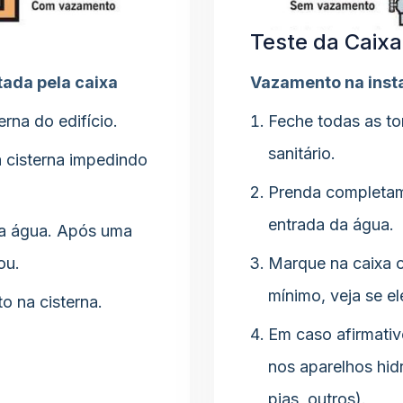
Teste da Caix
ada pela caixa
Vazamento na insta
erna do edifício.
Feche todas as tor
sanitário.
 cisterna impedindo
Prenda completam
entrada da água.
da água. Após uma
ou.
Marque na caixa o
mínimo, veja se el
o na cisterna.
Em caso afirmativ
nos aparelhos hid
pias, outros).