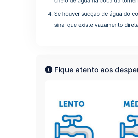
cheio de água na boca da torneir
Se houver sucção de água do cop
sinal que existe vazamento diret
Fique atento aos desper