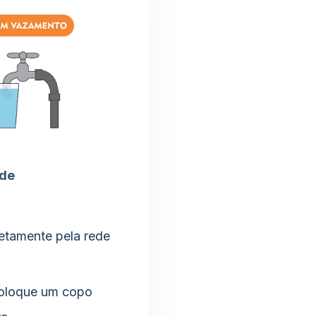
ede
retamente pela rede
Coloque um copo