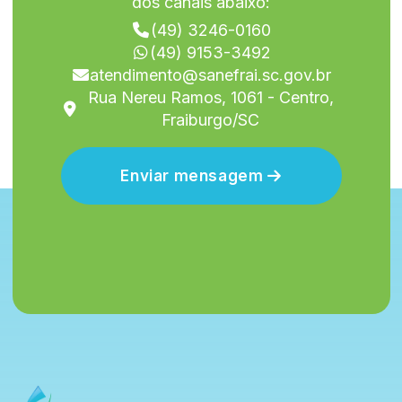
dos canais abaixo:
(49) 3246-0160
(49) 9153-3492
atendimento@sanefrai.sc.gov.br
Rua Nereu Ramos, 1061 - Centro,
Fraiburgo/SC
Enviar mensagem