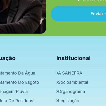
Envia
uação
Institucional
atamento Da Água
A SANEFRAI
atamento Do Esgoto
Socioambiental
enagem Pluvial
Organograma
leta De Resíduos
Legislação