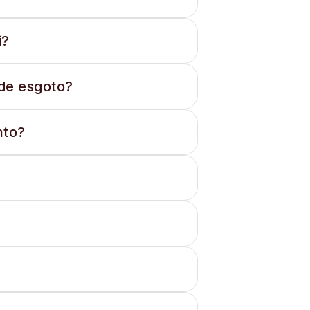
i?
de esgoto?
nto?