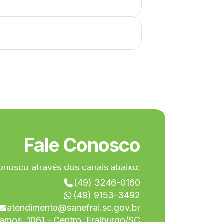
Fale Conosco
onosco através dos canais abaixo:
(49) 3246-0160
(49) 9153-3492
atendimento@sanefrai.sc.gov.br
amos, 1061 - Centro, Fraiburgo/SC