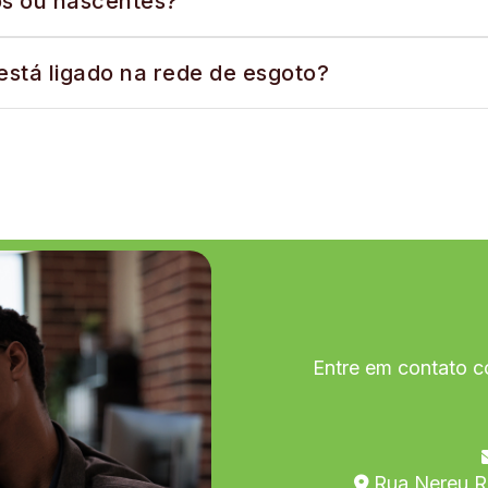
os ou nascentes?
tá ligado na rede de esgoto?
Entre em contato c
Rua Nereu R