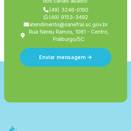
dos canais abaixo:
(49) 3246-0160
(49) 9153-3492
atendimento@sanefrai.sc.gov.br
Rua Nereu Ramos, 1061 - Centro,
Fraiburgo/SC
Enviar mensagem